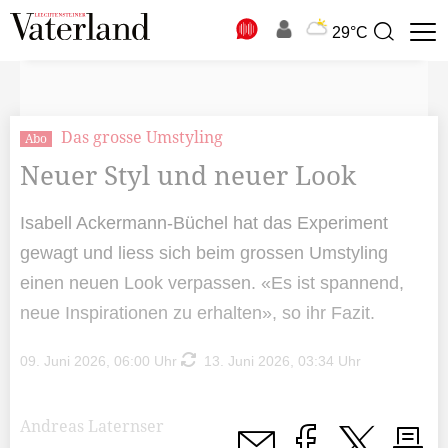
N
29°C
Suchbegriff
zur
Suche
Das grosse Umstyling
Abo
Neuer Styl und neuer Look
Isabell Ackermann-Büchel hat das Experiment
gewagt und liess sich beim grossen Umstyling
einen neuen Look verpassen. «Es ist spannend,
neue Inspirationen zu erhalten», so ihr Fazit.
09. Juni 2026, 06:00 Uhr
13. Juni 2026, 03:34 Uhr
Andreas Laternser