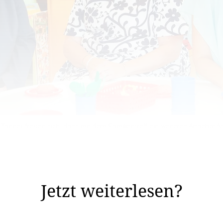
anner freuen sich, dass mit dem Familientreff ein weiteres Angebot fü
konnte.
n Kindergarten Weg­acker öffnet erstmals der Familient
Jetzt weiterlesen?