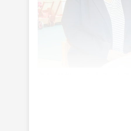
Marlen Jehle, Mirjam Gantner-Posch und Jasmin T
Dienstagvormittag, 9 Uhr: Im ehemalige