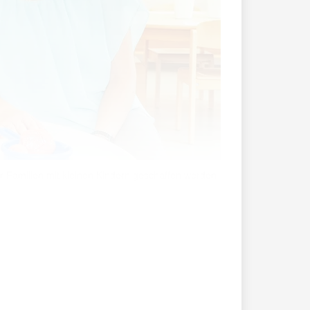
r Familien mit kleinen Kindern geschaffen werden
reff «ene mene Mura» seine Türen.