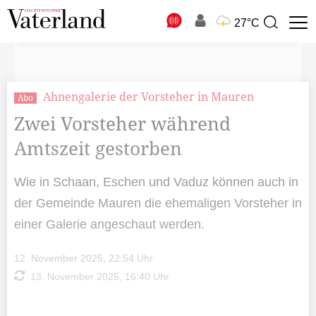
N
27°C
Suchbegriff
zur
Suche
Ahnengalerie der Vorsteher in Mauren
Abo
Zwei Vorsteher während
Amtszeit gestorben
Wie in Schaan, Eschen und Vaduz können auch in
der Gemeinde Mauren die ehemaligen Vorsteher in
einer Galerie angeschaut werden.
12. November 2025, 22:54 Uhr
13. November 2025, 16:40 Uhr