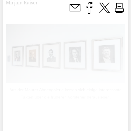
Mirjam Kaiser
Aus der Maurer Ahnengalerie lassen sich einige interessante
Fakten über die früheren Vorsteher herauslesen.
Der Zeitstrahl beginnt 1864, wobei die ersten sieben
Vorsteher nur mit Namen erwähnt sind, da von ihnen
keine Fotos überliefert sind.