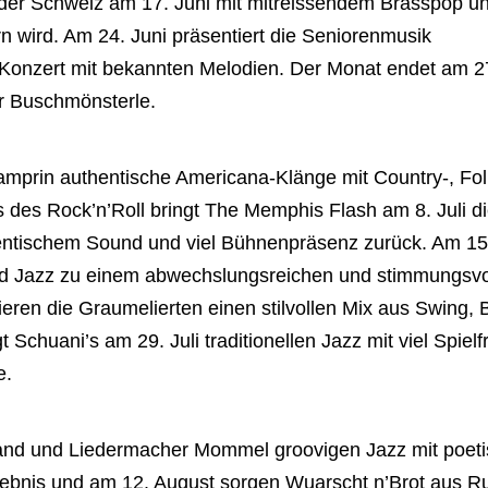
der Schweiz am 17. Juni mit mitreissendem Brasspop u
 wird. Am 24. Juni präsentiert die Seniorenmusik
 Konzert mit bekannten Melodien. Der Monat endet am 2
r Buschmönsterle.
Gamprin authentische Americana-Klänge mit Country-, Fo
des Rock’n’Roll bringt The Memphis Flash am 8. Juli d
hentischem Sound und viel Bühnenpräsenz zurück. Am 15.
nd Jazz zu einem abwechslungsreichen und stimmungsvo
ieren die Graumelierten einen stilvollen Mix aus Swing,
chuani’s am 29. Juli traditionellen Jazz mit viel Spiel
e.
band und Liedermacher Mommel groovigen Jazz mit poet
ebnis und am 12. August sorgen Wuarscht n’Brot aus Ru