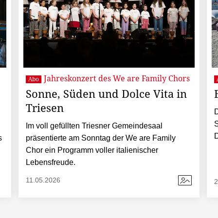
Jahreskonzert des We are Family Chors
Abo
Sonne, Süden und Dolce Vita in
Triesen
D
S
Im voll gefüllten Triesner Gemeindesaal
s
präsentierte am Sonntag der We are Family
Chor ein Programm voller italienischer
Lebensfreude.
11.05.2026
2