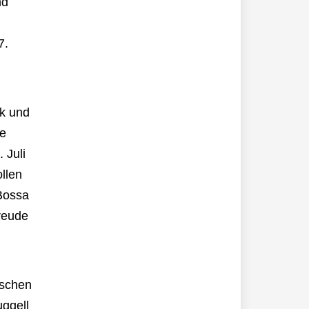
nd
7.
lk und
ie
 Juli
llen
 Bossa
freude
ischen
ggell