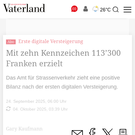
N
26°C
Suchbegriff
zur
Suche
Erste digitale Versteigerung
Abo
Mit zehn Kennzeichen 113’300
Franken erzielt
Das Amt für Strassenverkehr zieht eine positive
Bilanz nach der ersten digitalen Versteigerung.
24. September 2025, 06:00 Uhr
04. Oktober 2025, 03:39 Uhr
Gary Kaufmann