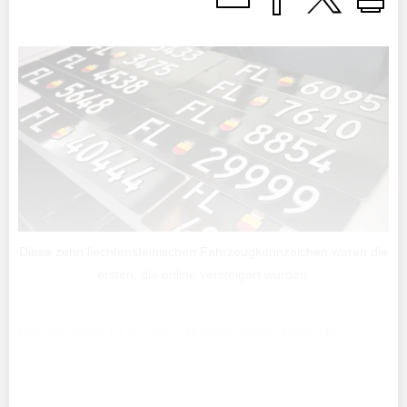
Diese zehn liechtensteinischen Fahrzeugkennzeichen waren die
ersten, die online versteigert wurden.
Für den Staat ist es eine effiziente Möglichkeit, die
öffentliche Kasse aufzubessern. Gleichzeitig bietet es
Fahrzeugliebhabern die Möglichkeit, begehrte Nummern
zu ergattern: Vom 18. August bis zum 22.