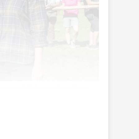
rungschefin-Stellvertreterin Sabine Monauni.
 Vom Weiler Rotenboden schaut sie direkt