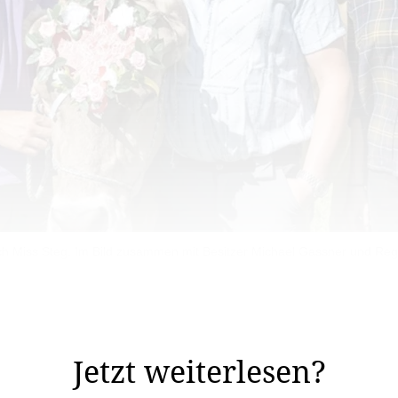
h Miss Steg. Im Bild zusammen mit Besitzer Michael Gassner und Regie
ck am Zaun angebunden. Ihr Ausblick ist beneidenswert.
e sie beim Schloss Vaduz.
Jetzt weiterlesen?