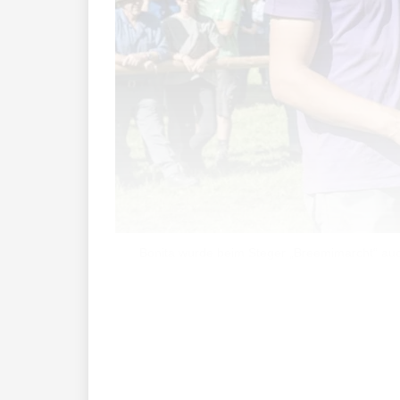
Bonita wurde beim Steger „Breemimarcht“ auc
Sie steht vor dem Stall, mit einem Stri
ins Rheintal, in einer guten Stunde wär