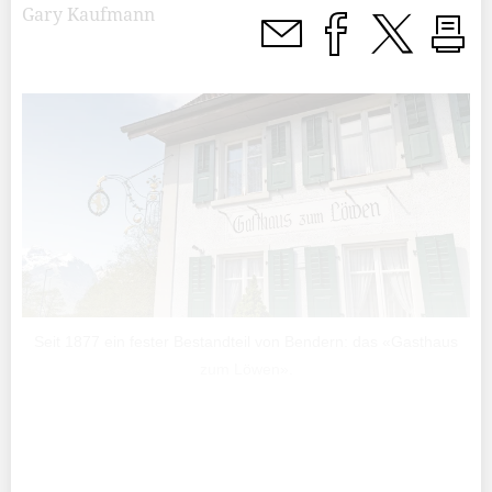
Gary Kaufmann
Seit 1877 ein fester Bestandteil von Bendern: das «Gasthaus
zum Löwen».
Es ist einige Jahre her, seit im «Löwen» ein Restaurant
geführt wurde. 2021 verabschiedeten sich die letzten