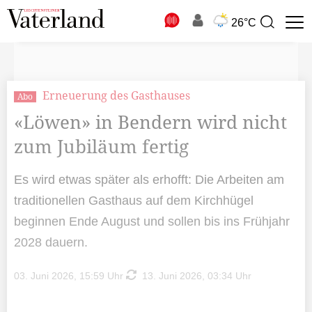
N
26°C
Suchbegriff
zur
Suche
Erneuerung des Gasthauses
Abo
«Löwen» in Bendern wird nicht
zum Jubiläum fertig
Es wird etwas später als erhofft: Die Arbeiten am
traditionellen Gasthaus auf dem Kirchhügel
beginnen Ende August und sollen bis ins Frühjahr
2028 dauern.
03. Juni 2026, 15:59 Uhr
13. Juni 2026, 03:34 Uhr