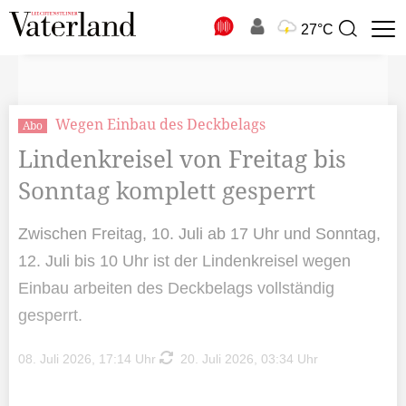
N
27°C
Suchbegriff
zur
Suche
Wegen Einbau des Deckbelags
Abo
Lindenkreisel von Freitag bis
Sonntag komplett gesperrt
Zwischen Freitag, 10. Juli ab 17 Uhr und Sonntag,
12. Juli bis 10 Uhr ist der Lindenkreisel wegen
Einbau arbeiten des Deckbelags vollständig
gesperrt.
08. Juli 2026, 17:14 Uhr
20. Juli 2026, 03:34 Uhr