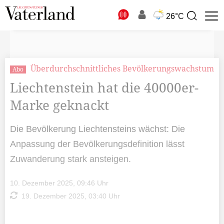
N
26°C
Suchbegriff
zur
Suche
Überdurchschnittliches Bevölkerungswachstum
Abo
Liechtenstein hat die 40000er-
Marke geknackt
Die Bevölkerung Liechtensteins wächst: Die
Anpassung der Bevölkerungsdefinition lässt
Zuwanderung stark ansteigen.
10. Dezember 2025, 09:46 Uhr
19. Dezember 2025, 03:40 Uhr