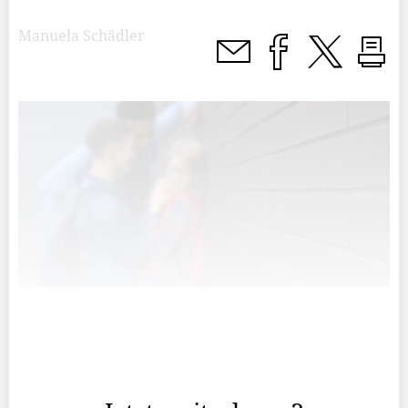
Manuela Schädler
Grundsätzlich erteilt der UNO-Kinderrechtsausschuss
Liechtenstein gute Noten für die Umsetzung der
Kinderrechte.