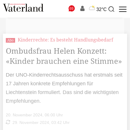
N
32°C
Suchbegriff
zur
Suche
Kinderrechte: Es besteht Handlungsbedarf
Abo
Ombudsfrau Helen Konzett:
«Kinder brauchen eine Stimme»
Der UNO-Kinderrechtsausschuss hat erstmals seit
17 Jahren konkrete Empfehlungen für
Liechtenstein formuliert. Das sind die wichtigsten
Empfehlungen.
20. November 2024, 06:00 Uhr
29. November 2024, 03:42 Uhr