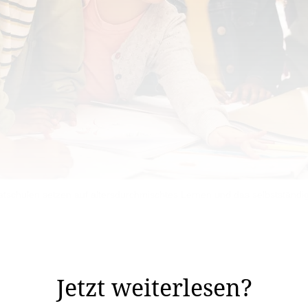
vatschulen setzen auf altersdurchmischtes Lernen und das selbstständi
Schüler eine Privatschule in Liechtenstein, weitere 162
taatlichen Schulen mag diese Zahl klein wirken.
Jetzt weiterlesen?