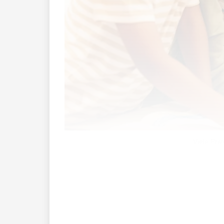
Viele Pri
Aktuell besuchen 221 Schülerinnen und 
Vergleich zu den 5131 Kindern an den s