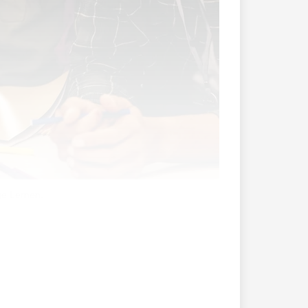
ge Lernen.
 pendeln an eine Schule im Ausland. Im