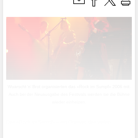
Wuarscht ’n’ Brot organisierten das «Rock im Sumpf» 2006 mit.
Auch bei der Neuausgabe des Festivals werden sie die Bühne
wieder einheizen.
Das «Rock im Sumpf» – ein Openair, das vielen
Ruggellern 20 Jahre lang in Erin­nerung blieb. Als die
Gemeinde Rug­gell ein Dorffest organisieren wollte, fiel in