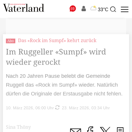
N
33°C
Suchbegriff
zur
Suche
Das «Rock im Sumpf» kehrt zurück
Abo
Im Ruggeller «Sumpf» wird
wieder gerockt
Nach 20 Jahren Pause belebt die Gemeinde
Ruggell das «Rock im Sumpf» wieder. Natürlich
dürfen die Originale der Erstausgabe nicht fehlen.
10. März 2026, 06:00 Uhr
23. März 2026, 03:34 Uhr
Sina Thöny