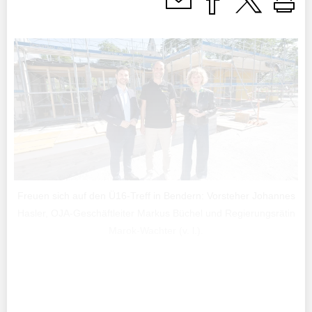
Freuen sich auf den Ü16-Treff in Bendern: Vorsteher Johannes
Hasler, OJA-Geschäftleiter Markus Büchel und Regierungsrätin
Marok-Wachter (v. l.).
Noch ist es eine Baustelle. Doch in wenigen Monaten soll
dort «ein Meilenstein entstehen, auf den die
Jugendlichen im Land schon lange gewartet haben».