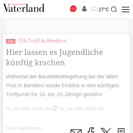
N
27°C
Suchbegriff
zur
Suche
Ü16-Treff in Bendern
Abo
Hier lassen es Jugendliche
künftig krachen
Während der Baustellenbegehung bei der alten
Post in Bendern wurde Einblick in den künftigen
Treffpunkt für 16- bis 20-Jährige gewährt
05. Juli 2024, 14:09 Uhr
13. Juli 2024, 03:40 Uhr
Gary Kaufmann