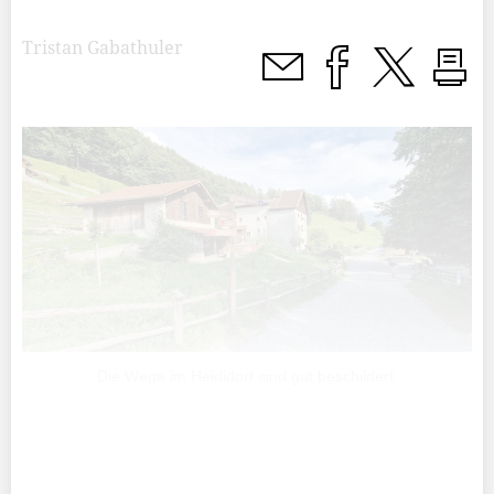
Tristan Gabathuler
Die Wege im Heididorf sind gut beschildert.
Der Besuch im Heididorf ist für mich: Ich bin einen
Steinwurf davon entfernt aufgewachsen und habe es all