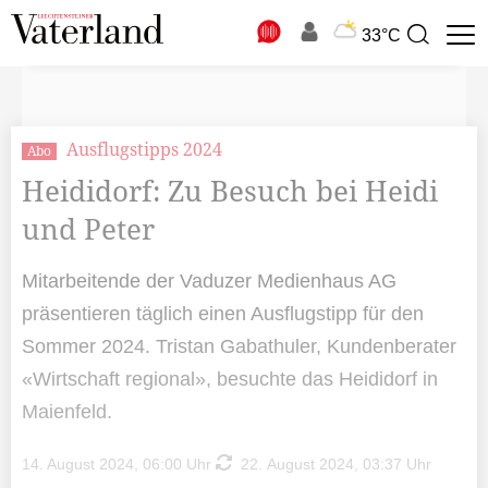
N
33°C
Suchbegriff
zur
Suche
Ausflugstipps 2024
Abo
Heididorf: Zu Besuch bei Heidi
und Peter
Mitarbeitende der Vaduzer Medienhaus AG
präsentieren täglich einen Ausflugstipp für den
Sommer 2024. Tristan Gabathuler, Kundenberater
«Wirtschaft regional», besuchte das Heididorf in
Maienfeld.
14. August 2024, 06:00 Uhr
22. August 2024, 03:37 Uhr