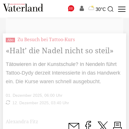
N
30°C
Suchbegriff
zur
Suche
Zu Besuch bei Tattoo-Kurs
Abo
«Halt’ die Nadel nicht so steil»
Tätowieren in der Kunstschule? In Nendeln führt
Tattoo-Dydy derzeit Interessierte in das Handwerk
ein. Die Kurse waren schnell ausgebucht.
01. Dezember 2025, 06:00 Uhr
12. Dezember 2025, 03:40 Uhr
Alexandra Fitz