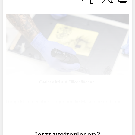
Geübt wird auf Silikonflächen.
Ronja klammert ihre Finger um die Maschine und fährt
mit einer langsamen Bewegung die Linie einer Blume
nach. Die Nadel steckt dabei in der Haut. Das Schwarz
dringt ein.
Jetzt weiterlesen?