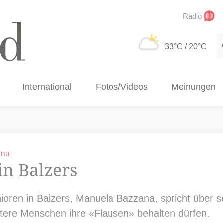
Radio
S
33°C
/ 20°C
International
Fotos/Videos
Meinungen
ana
in Balzers
enioren in Balzers, Manuela Bazzana, spricht über 
ltere Menschen ihre «Flausen» behalten dürfen.