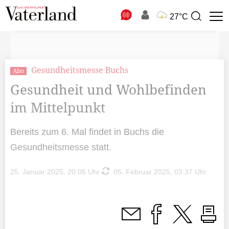
N
27°C
Suchbegriff
zur
Suche
Gesundheitsmesse Buchs
Abo
Gesundheit und Wohlbefinden
im Mittelpunkt
Bereits zum 6. Mal findet in Buchs die
Gesundheitsmesse statt.
25. Januar 2025, 20:05 Uhr
05. Februar 2025, 03:37 Uhr