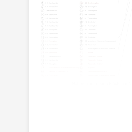
Neben einer neuen Fläche im No
2018 wurde der Friedhof Schaan das let
auch bei den anderen Nischen der Friedh