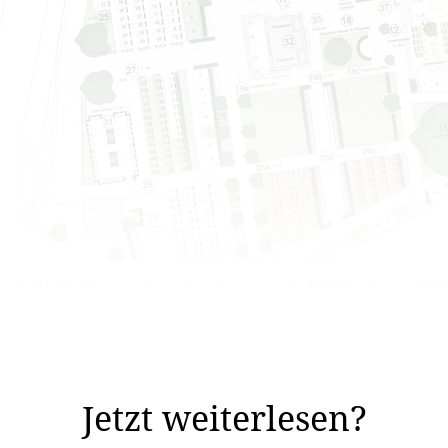
rden könnte auch eine neue konfessionslose Aufbahrungshalle auf d
zte Mal erweitert. Die damals geschaffenen Urnennischen
ofsmauer sei nur noch wenig Platz, schreibt ...
Jetzt weiterlesen?