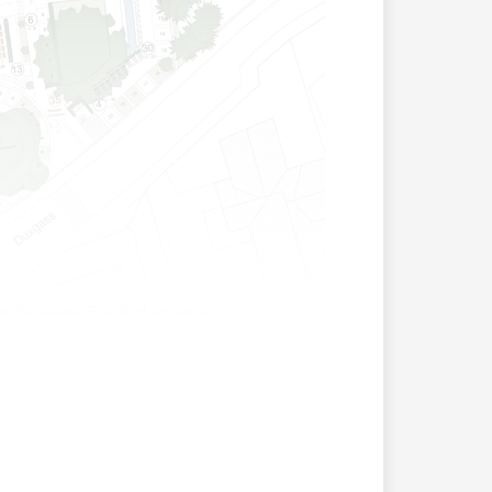
em Schaaner Friedhof entstehen.
 sind mittlerweile komplett belegt und