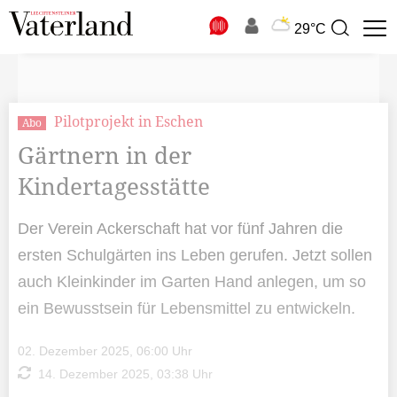
N
29°C
Suchbegriff
zur
Suche
Pilotprojekt in Eschen
Abo
Gärtnern in der
Kindertagesstätte
Der Verein Ackerschaft hat vor fünf Jahren die
ersten Schulgärten ins Leben gerufen. Jetzt sollen
auch Kleinkinder im Garten Hand anlegen, um so
ein Bewusstsein für Lebensmittel zu entwickeln.
02. Dezember 2025, 06:00 Uhr
14. Dezember 2025, 03:38 Uhr