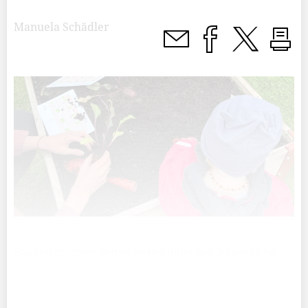
Manuela Schädler
Studien belegen: Immer mehr Kinder und Jugendliche
sind übergewichtig. Zu wenig Bewegung und eine
ungesunde Ernährung sind Gründe dafür. Dieser
Entwicklung will der Verein Ackerschaft entgegenwirken.