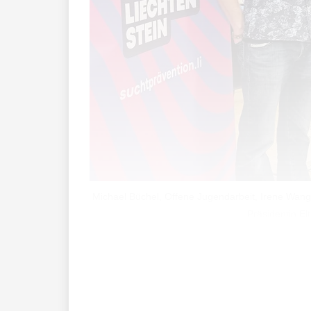
Michael Büchel, Offene Jugendarbeit, Irene Wang
Präsidentin El
Vapes und Snus sind bunt, in verschied
vergessen wer­den, wie schädlich und s