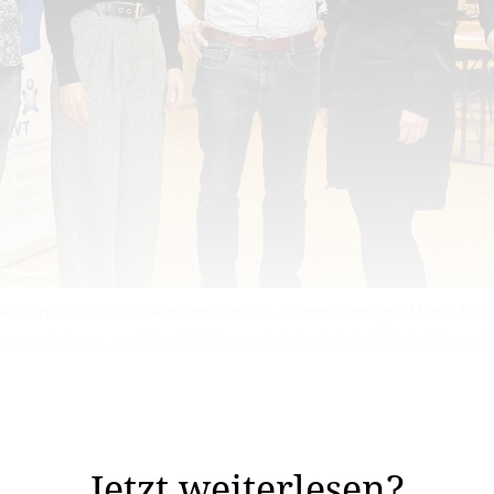
er, Schulsozialarbeit Gemeindeschulen, Suchtbeauftragter Martin Birnb
ternvereinigung, und Ronni Kvistborg, Schulsozialarbeit Weiterführende S
enen Geschmacksrich­tungen verfügbar sowie rasch greif
üchtigmachend diese Produkte eigentlich sind.
Jetzt weiterlesen?