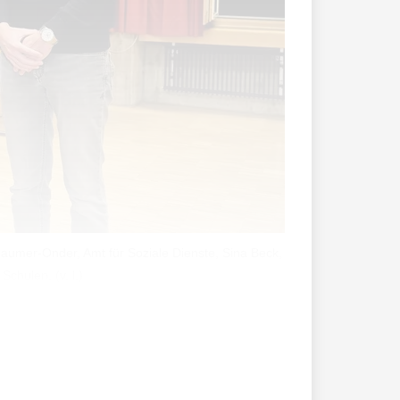
aumer-Onder, Amt für Soziale Dienste, Sina Beck,
chulen. (v. l.)
- und benutzbar. Schnell kann