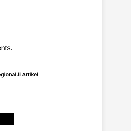
nts.
ional.li Artikel