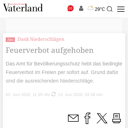
N
29°C
Suchbegriff
zur
Suche
Dank Niederschlägen
Abo
Feuerverbot aufgehoben
Das Amt für Bevölkerungsschutz hebt das bedingte
Feuerverbot im Freien per sofort auf. Grund dafür
sind die ausreichenden Niederschläge.
03. Juni 2026, 11:39 Uhr
13. Juni 2026, 03:34 Uhr