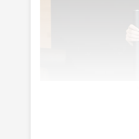
J
Was gefällt dir an deinem Ausbildungsb
sie ­aktiv zu begleiten – egal ob beim Mus