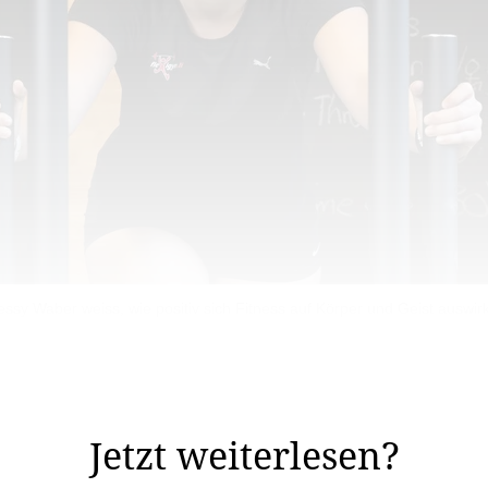
essy Waber weiss, wie positiv sich Fitness auf Körper und Geist auswirk
eruf besonders?Am meisten gefällt mir der tägliche Kont
kel­aufbau oder um im Alltag fitter ...
Jetzt weiterlesen?