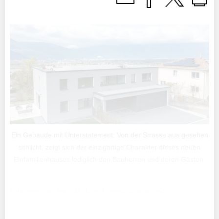
Ein Gebäude mit Unterstatement: Von der Strasse aus gesehen
schlicht, zeigt sich der einzigartige Charakter dieses neuen
Einfamilienhauses lediglich den Bauherren und deren Gästen.
Eine grosse, zweistöckige Loggia sowie eine
Wendeltreppe fungieren als Bindeglieder für ein
Gebäude, das aus zwei separaten Bauwerken zu