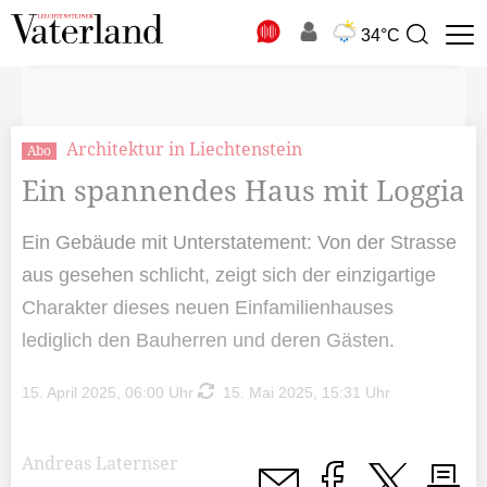
N
34°C
Suchbegriff
zur
Suche
Architektur in Liechtenstein
Abo
Ein spannendes Haus mit Loggia
Ein Gebäude mit Unterstatement: Von der Strasse
aus gesehen schlicht, zeigt sich der einzigartige
Charakter dieses neuen Einfamilienhauses
lediglich den Bauherren und deren Gästen.
15. April 2025, 06:00 Uhr
15. Mai 2025, 15:31 Uhr
Andreas Laternser