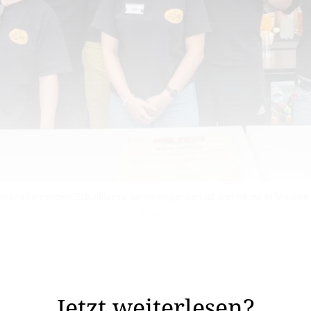
einer ehemaligen Schulklasse hervorgegangen ist und heute in Mauren 
bietet.
Realschulklasse begann, ist heute ein lebendiger Treff
regelmässig sehen.
Jetzt weiterlesen?