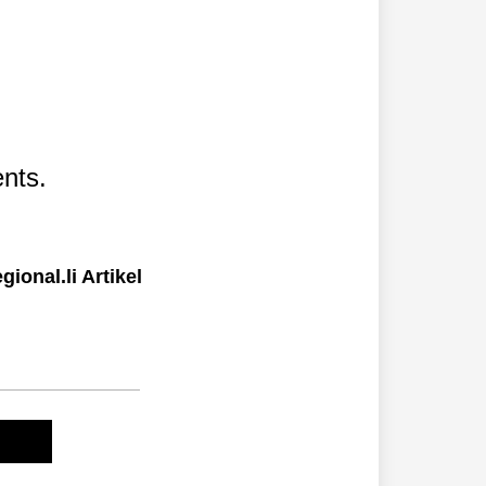
nts.
ional.li Artikel