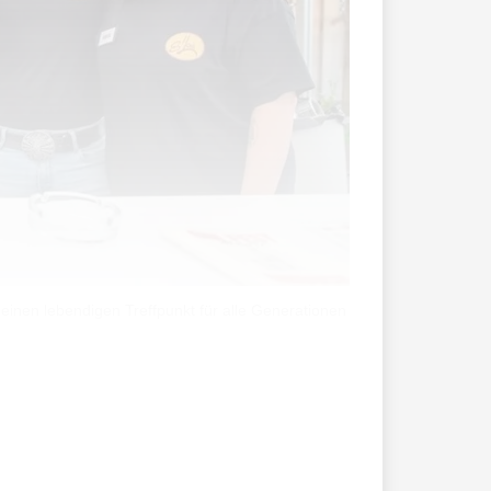
einen lebendigen Treffpunkt für alle Generationen
punkt. «Wir waren damals eine richtig