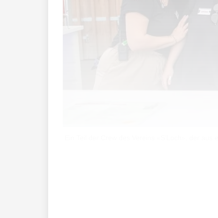
Ein Teil der Crew des Vereins «S’Loch», der aus 
Was als spontane Idee einer ehemaligen 
gute Klasse und wollten uns weiterhin 