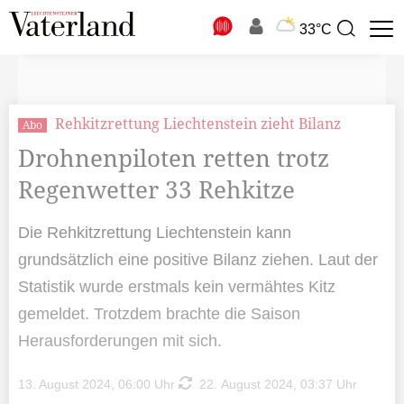
N
33°C
Suchbegriff
zur
Suche
Rehkitzrettung Liechtenstein zieht Bilanz
Abo
Drohnenpiloten retten trotz
Regenwetter 33 Rehkitze
Die Rehkitzrettung Liechtenstein kann
grundsätzlich eine positive Bilanz ziehen. Laut der
Statistik wurde erstmals kein vermähtes Kitz
gemeldet. Trotzdem brachte die Saison
Herausforderungen mit sich.
13. August 2024, 06:00 Uhr
22. August 2024, 03:37 Uhr