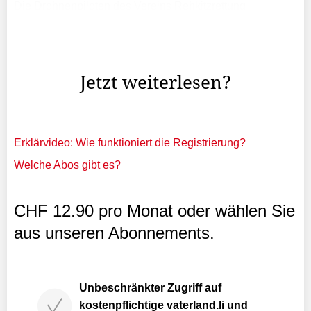
Die Drohnenpiloten des Vereins Rehkitzrettung
Liechtenstein flogen insgesamt 457 Hektare
Wiesenflächen in acht Gemeinden ab. Dabei konnten sie
33 Rehkitze finden und vor dem sicheren Mähtod retten.
Jetzt weiterlesen?
Erklärvideo: Wie funktioniert die Registrierung?
Welche Abos gibt es?
CHF 12.90 pro Monat oder wählen Sie
aus unseren Abonnements.
Unbeschränkter Zugriff auf
kostenpflichtige vaterland.li und