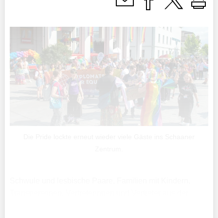
Die Pride lockte erneut wieder viele Gäste ins Schaaner
Zentrum.
Schwule und lesbische Paare, Familien mit Kindern,
Transpersonen, Vertreterinnen und Vertreter aus der
Politik, genderqueere Menschen, Jugendliche und ältere
Personen – es war eine buntgemischte Menschenmenge,