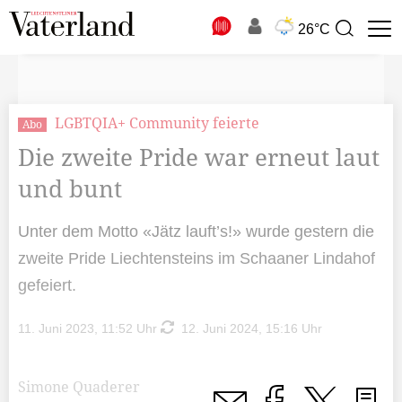
N
26°C
Suchbegriff
zur
Suche
LGBTQIA+ Community feierte
Abo
Die zweite Pride war erneut laut
und bunt
Unter dem Motto «Jätz lauft’s!» wurde gestern die
zweite Pride Liechtensteins im Schaaner Lindahof
gefeiert.
11. Juni 2023, 11:52 Uhr
12. Juni 2024, 15:16 Uhr
Simone Quaderer