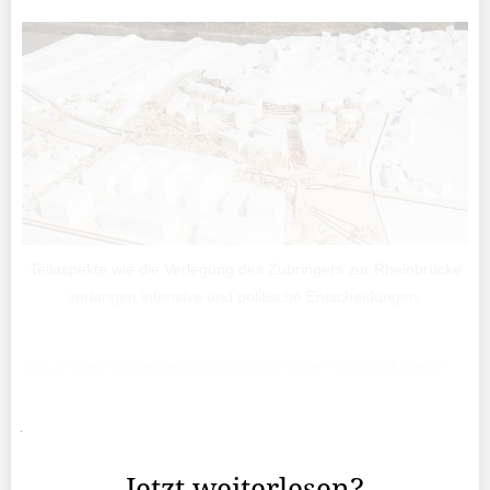
Teilaspekte wie die Verlegung des Zubringers zur Rheinbrücke
verlangen intensive und politische Entscheidungen.
Das Entwicklungsprojekt Unterbendern schreitet voran
und bewegt sich in eine Phase konkreter Planungen. Auf
jenen Flächen, die bereits verfügbar und erschlossen
sind, wir der bestehende Masterplan weiter ...
Jetzt weiterlesen?