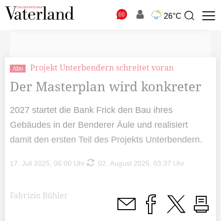
N
26°C
Suchbegriff
zur
Suche
Projekt Unterbendern schreitet voran
Abo
Der Masterplan wird konkreter
2027 startet die Bank Frick den Bau ihres
Gebäudes in der Benderer Äule und realisiert
damit den ersten Teil des Projekts Unterbendern.
17. Juli 2025, 06:00 Uhr
02. August 2025, 03:37 Uhr
Fabrizio Bühler