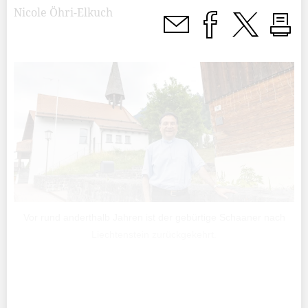
Nicole Öhri-Elkuch
Vor rund anderthalb Jahren ist der gebürtige Schaaner nach
Liechtenstein zurückgekehrt.
Lässig stützt sich Dieter Kaufmann an der Mauer ab und
stellt ein Bein vor das andere. «Das macht einen