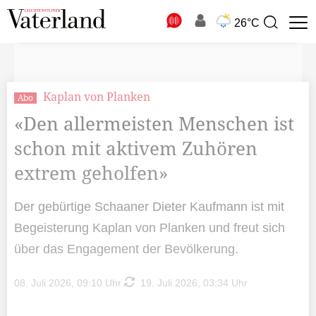
N
26°C
Suchbegriff
zur
Suche
Kaplan von Planken
Abo
«Den allermeisten Menschen ist
schon mit aktivem Zuhören
extrem geholfen»
Der gebürtige Schaaner Dieter Kaufmann ist mit
Begeisterung Kaplan von Planken und freut sich
über das Engagement der Bevölkerung.
08. Juli 2026, 09:10 Uhr
19. Juli 2026, 03:34 Uhr