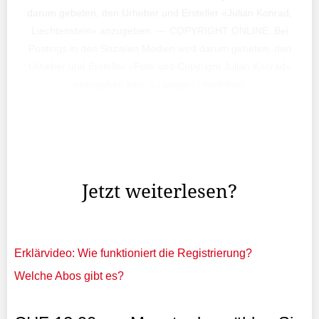
darum gebeten, den Urheber und Ersteller «Julian Konrad,
Liechtenstein» anzugeben. --- COPYRIGHT ONLINE: Bei
Postings in den Sozialen Medien wird darum gebeten, den
Urheber und Ersteller «Foto und Copyright Julian Konrad»
anzugeben bzw. zu taggen / verlinken.
Musik ist etwas sehr Persönliches. Die Geschmäcker
gehen auseinander, und je nach Klang werden
unterschiedliche Emotionen ausgelöst.
Jetzt weiterlesen?
Erklärvideo: Wie funktioniert die Registrierung?
Welche Abos gibt es?