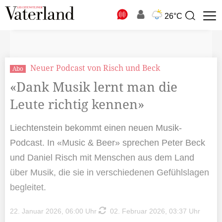
N
26°C
Suchbegriff
zur
Suche
Neuer Podcast von Risch und Beck
Abo
«Dank Musik lernt man die
Leute richtig kennen»
Liechtenstein bekommt einen neuen Musik-
Podcast. In «Music & Beer» sprechen Peter Beck
und Daniel Risch mit Menschen aus dem Land
über Musik, die sie in verschiedenen Gefühlslagen
begleitet.
22. Januar 2026, 06:00 Uhr
02. Februar 2026, 03:37 Uhr