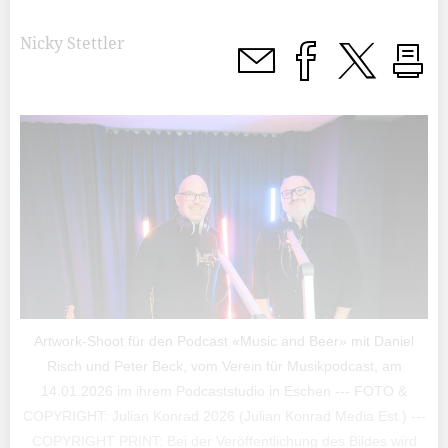
Nicky Stettler
Artwork-Shoot für den Podcast «Music and Beer» mit Daniel
Risch und Peter Beck, vom Verein für Musikpodcast, am
14.01.2026 im ihrem Podcaststudio in Eschen --- FOTO &
COPYRIGHT: Julian Konrad 2026 (Julian Konrad Media Est.) ---
COPYRIGHT PRINT: Bei der Veröffentlichung des Bildes wird