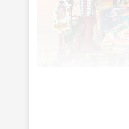
Kommendes Wochenende ist es wieder sow
Klein in grossen Mengen ins Dorfzentru