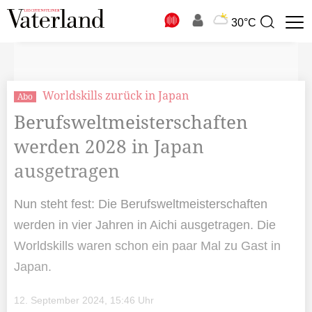
N
30°C
Suchbegriff
zur
Suche
Worldskills zurück in Japan
Abo
Berufsweltmeisterschaften
werden 2028 in Japan
ausgetragen
Nun steht fest: Die Berufsweltmeisterschaften
werden in vier Jahren in Aichi ausgetragen. Die
Worldskills waren schon ein paar Mal zu Gast in
Japan.
12. September 2024, 15:46 Uhr