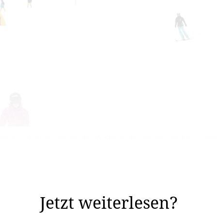
eeflucht öffnet am kommenden Wochenende zum Spezialpreis von fünf
in erst für den 14. Dezember geplant. Doch Bergbahnen-G
Jetzt weiterlesen?