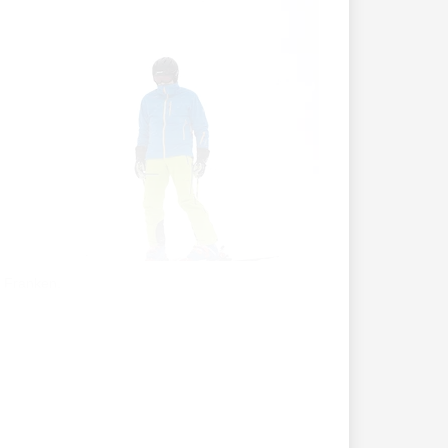
 Franken.
eschäftsführer Robert Büchel liess am