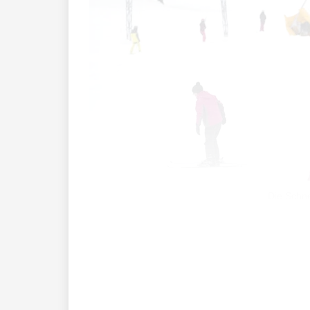
Die Schn
Der offizielle Skistart war zwar ohneh
23.