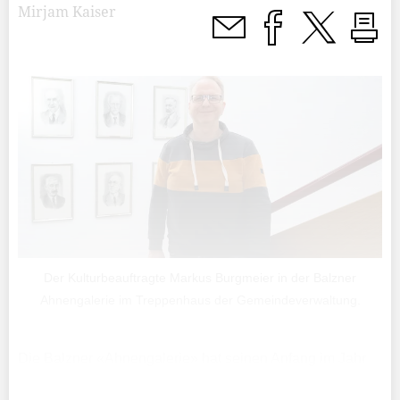
Mirjam Kaiser
Der Kulturbeauftragte Markus Burgmeier in der Balzner
Ahnengalerie im Treppenhaus der Gemeindeverwaltung.
Die Balzner «Ahnengalerie» hat seinen Anfang im Jahr
1983, als der Balzner Hobbykünstler Toni Gstöhl vom