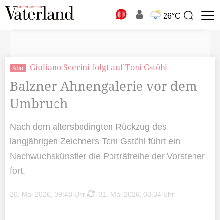
N
26°C
Suchbegriff
zur
Suche
Giuliano Scerini folgt auf Toni Gstöhl
Abo
Balzner Ahnengalerie vor dem
Umbruch
Nach dem altersbedingten Rückzug des
langjährigen Zeichners Toni Gstöhl führt ein
Nachwuchskünstler die Porträtreihe der Vorsteher
fort.
20. Mai 2026, 09:48 Uhr
31. Mai 2026, 03:34 Uhr