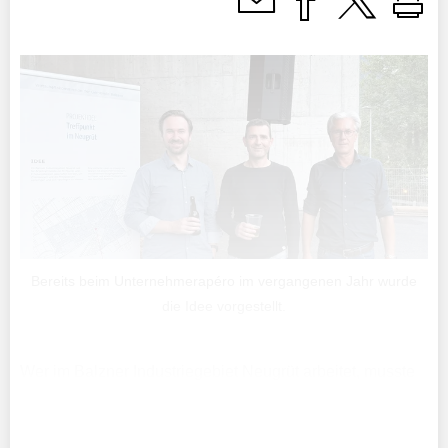
Bereits beim Unternehmerapéro im vergangenen Jahr wurde
die Idee vorgestellt.
Wer im Balzner Industriegebiet Neugrüt arbeitet, musste
für ein warmes Mittagessen zuletzt oft weite Wege auf
sich nehmen oder sich anderweitig organisieren. Seit
dem 27.