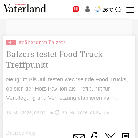
N
26°C
Suchbegriff
zur
Suche
#näherdran Balzers
Abo
Balzers testet Food-Truck-
Treffpunkt
Neugrüt: Bis Juli testen wechselnde Food-Trucks,
ob sich der Holz-Pavillon als Treffpunkt für
Verpflegung und Vernetzung etablieren kann.
18. Mai 2026, 06:00 Uhr
29. Mai 2026, 03:34 Uhr
Desiree Vogt