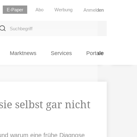
E-Paper
Abo
Werbung
Anmelden
uchbegriff
Marktnews
Services
Portale
ie selbst gar nicht
n und warum eine frühe Diagnose