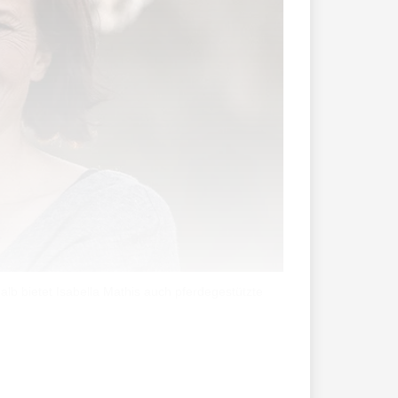
halb bietet Isabella Mathis auch pferdegestützte
die Regierung eine Postulatsbeantwortung