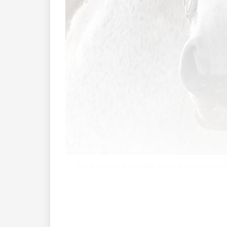
Die Arbeit mit Tieren fällt vielen Kindern mit 
Autismus-Spektrumstörung (ASS) wird akt