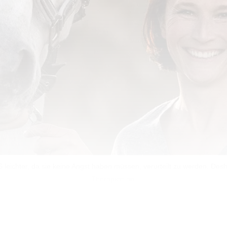
ASS leichter, da sie keine Angst haben müssen, verurteilt zu werden. Des
Therapien an.
uell breit diskutiert. Vorletzte Woche veröffentlichte 