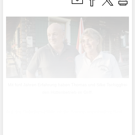
Mit fünf Jahren Erfahrung haben Thomas und Silke Tschiggfrei
den Hüttenbetrieb im Griff.
Auf der Gafadura-Hütte ist die Saison angelaufen: Seit
April heisst das Wirtepaar Silke und Thomas Tschiggfrei
wieder zahlreiche Gäste auf der Schutzhütte auf rund
1400 Metern über Meer willkommen.