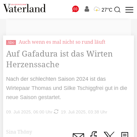
N
27°C
Suchbegriff
zur
Suche
Auch wenn es mal nicht so rund läuft
Abo
Auf Gafadura ist das Wirten
Herzenssache
Nach der schlechten Saison 2024 ist das
Wirtepaar Thomas und Silke Tschiggfrei gut in die
neue Saison gestartet.
09. Juli 2025, 06:00 Uhr
19. Juli 2025, 03:38 Uhr
Sina Thöny