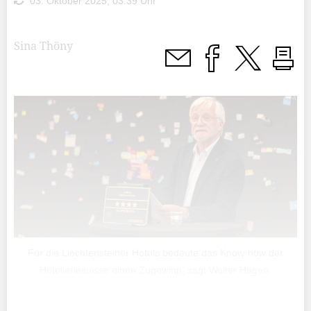
03. Oktober 2025, 03:39 Uhr
Sina Thöny
Für die Liechtensteiner Hotels bedeute das Know-how der
Hotelleriesuisse einen Zugewinn, sagt Walter Hagen.