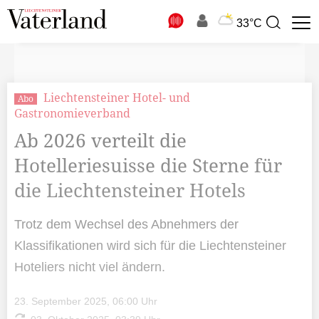
N
33°C
Suchbegriff
zur
Suche
Liechtensteiner Hotel- und
Abo
Gastronomieverband
Ab 2026 verteilt die
Hotelleriesuisse die Sterne für
die Liechtensteiner Hotels
Trotz dem Wechsel des Abnehmers der
Klassifikationen wird sich für die Liechtensteiner
Hoteliers nicht viel ändern.
23. September 2025, 06:00 Uhr