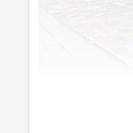
Währen
Vor zwei Jahren durfte die Schaaner Küns