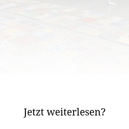
d des Legemarathons ist ein einzigartiges Werk aus Kronkorken ents
tlerin Ursula Wolf für einige Monate im Künstleratelier i
Jetzt weiterlesen?