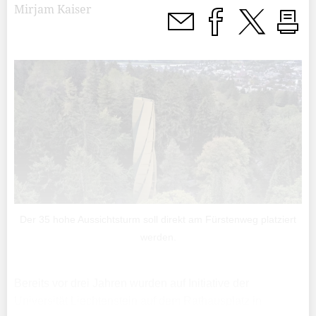
Mirjam Kaiser
Der 35 hohe Aussichtsturm soll direkt am Fürstenweg platziert
werden.
Bereits vor drei Jahren wurden auf Initiative der
Universität Liechtenstein auf dem Rathausplatz in