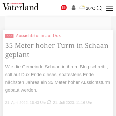
N
30°C
Suchbegriff
zur
Suche
Aussichtsturm auf Dux
Abo
35 Meter hoher Turm in Schaan
geplant
Wie die Gemeinde Schaan in ihrem Blog schreibt,
soll auf Dux Ende dieses, spätestens Ende
nächsten Jahres ein 35 Meter hoher Aussichtsturm
gebaut werden.
21. April 2022, 16:43 Uhr
21. Juli 2023, 11:16 Uhr