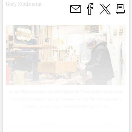
Gary Kaufmann
In der Holzwerkstatt von Aldingbourne Trust hätten Menschen
mit Lernbehinderungen und Autismus mit Hilti-Werkzeugen
arbeiten sollen. Doch diese wurden gestohlen.
Es ist zwar die Zeit für Geschenke, dennoch kommt es