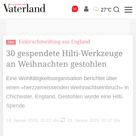
N
27°C
Suchbegriff
zur
Suche
Einbruchmeldung aus England
Abo
30 gespendete Hilti-Werkzeuge
an Weihnachten gestohlen
Eine Wohltätigkeitsorganisation berichtet über
einen «herzzerreissenden Weihnachtseinbruch» in
Chichester, England. Gestohlen wurde eine Hilti-
Spende.
14. Januar 2025, 15:22 Uhr
23. Januar 2025, 03:37 Uhr