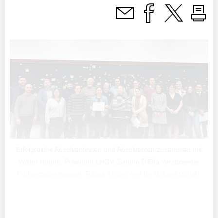
Erfolgreiche Absolventinnen und Absolventen zusammen mit
Walter Hagen, Präsident LHGV, Sandro D'Elia Vorsitzender
Prüfungskommission, Tobias Thöny, Amt für Volkswirtschaft.
Am 4. November wurde die liechtensteinische Prüfung
über die fachliche Eignung im Gastgewerbe