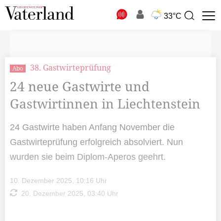
N
33°C
Suchbegriff
zur
Suche
38. Gastwirteprüfung
Abo
24 neue Gastwirte und
Gastwirtinnen in Liechtenstein
24 Gastwirte haben Anfang November die
Gastwirteprüfung erfolgreich absolviert. Nun
wurden sie beim Diplom-Aperos geehrt.
10. Dezember 2025, 10:16 Uhr
20. Dezember 2025, 03:40 Uhr