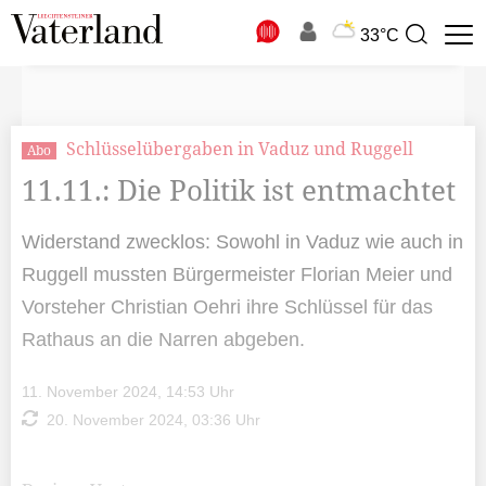
N
33°C
Suchbegriff
zur
Suche
Schlüsselübergaben in Vaduz und Ruggell
Abo
11.11.: Die Politik ist entmachtet
Widerstand zwecklos: Sowohl in Vaduz wie auch in
Ruggell mussten Bürgermeister Florian Meier und
Vorsteher Christian Oehri ihre Schlüssel für das
Rathaus an die Narren abgeben.
11. November 2024, 14:53 Uhr
20. November 2024, 03:36 Uhr