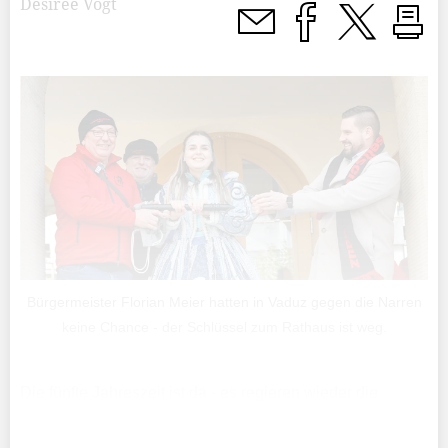
Desiree Vogt
Bürgermeister Florian Meier hatten in Vaduz gegen die Narren
keine Chance - der Schlüssel zum Rathaus ist weg.
Die fünfte Jahreszeit ist da - es regieren wieder die
Narren. Pünktlich um 11.11 Uhr formierten sich die Narren
der Gemeinden, um sich den Schlüssel zum Rathaus