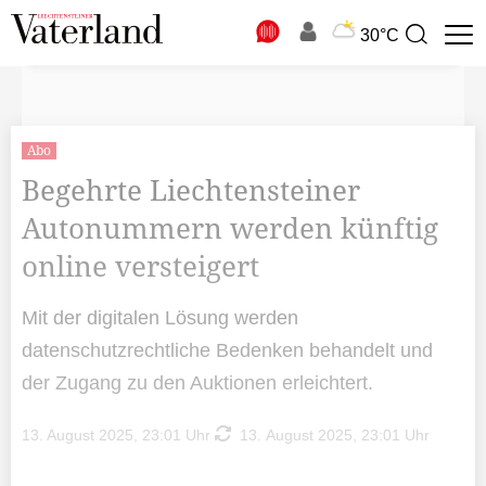
N
30°C
Suchbegriff
zur
Suche
Abo
Begehrte Liechtensteiner
Autonummern werden künftig
online versteigert
Mit der digitalen Lösung werden
datenschutzrechtliche Bedenken behandelt und
der Zugang zu den Auktionen erleichtert.
13. August 2025, 23:01 Uhr
13. August 2025, 23:01 Uhr