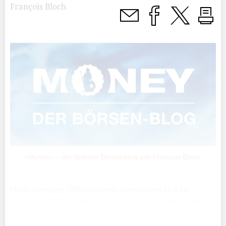
François Bloch
«Money» – der tägliche Börsenblog von François Bloch.
Marktstimmung: SMI über dem Niveau von 11 444
(Aktuell: 14'318) – Wall Street: US-Wertschriftenmärkte:
+0.49% - Zinsen werden in den USA leicht erhöht bis