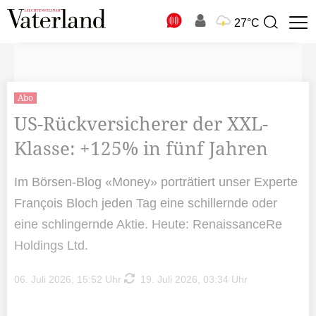
N
27°C
Suchbegriff
zur
Suche
Abo
US-Rückversicherer der XXL-
Klasse: +125% in fünf Jahren
Im Börsen-Blog «Money» porträtiert unser Experte
François Bloch jeden Tag eine schillernde oder
eine schlingernde Aktie. Heute: RenaissanceRe
Holdings Ltd.
06. Juli 2026, 15:52 Uhr
19. Juli 2026, 03:34 Uhr