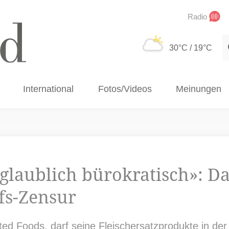
Radio
S
30°C
/ 19°C
International
Fotos/Videos
Meinungen
laublich bürokratisch»: Das
fs-Zensur
ted Foods, darf seine Fleischersatzprodukte in der