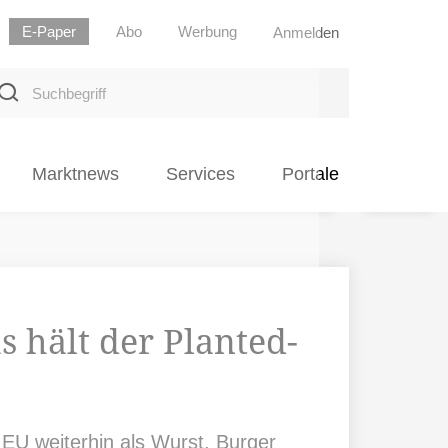
E-Paper
Abo
Werbung
Anmelden
uchbegriff
Marktnews
Services
Portale
 hält der Planted-
 EU weiterhin als Wurst, Burger