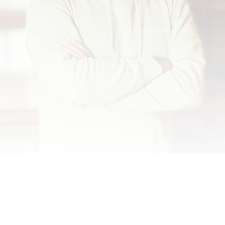
Pascal Bieri ist Mitgründer der Zürcher Fleischersatz-Firma Planted.
d Millenials. Von ihrer Generation sagt man, dass sie de
ebracht hat. Wie ging das bei Ihnen?