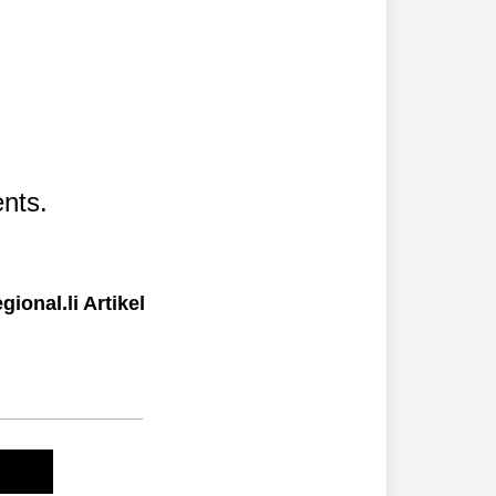
nts.
ional.li Artikel