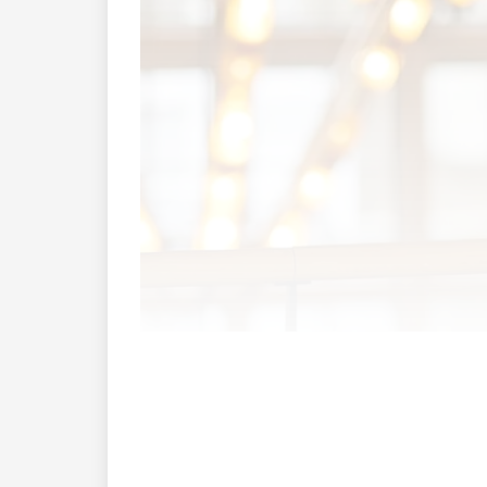
Sie und Ihre Mitgründer von Planted sin
Industrieländern den Veganismus näherg