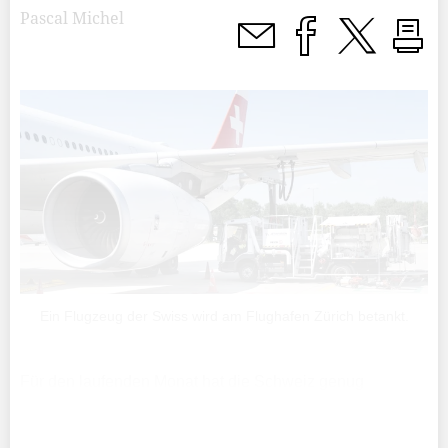
Pascal Michel
Ein Flugzeug der Swiss wird am Flughafen Zürich betankt.
Für den laufenden Monat hat die Schweiz genug
Treibstoffvorräte. Das schreibt das Bundesamt für
wirtschaftliche Landesversorgung (BWL) in seiner