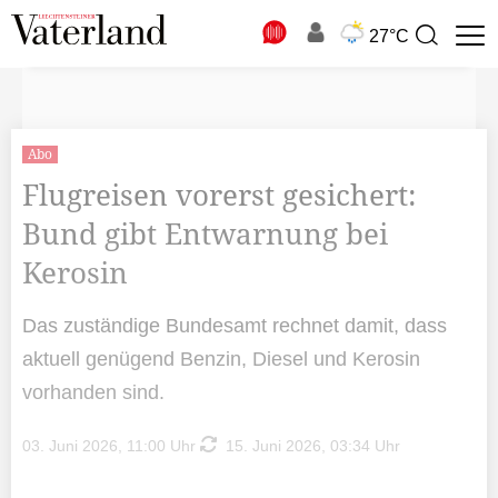
N
27°C
Suchbegriff
zur
Suche
Abo
Flugreisen vorerst gesichert:
Bund gibt Entwarnung bei
Kerosin
Das zuständige Bundesamt rechnet damit, dass
aktuell genügend Benzin, Diesel und Kerosin
vorhanden sind.
03. Juni 2026, 11:00 Uhr
15. Juni 2026, 03:34 Uhr