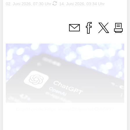
02. Juni 2026, 07:30 Uhr
14. Juni 2026, 03:34 Uhr
Es geht um die Frage: Wieviel Einfluss hat ChatGPT?
Der US-Bundesstaat Florida wirft der KI-Firma OpenAI in