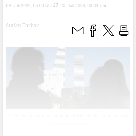
09. Juli 2026, 05:00 Uhr
20. Juli 2026, 03:34 Uhr
Stefan Ehrbar
Die Roche-Tower dominieren das Basler Stadtbild genauso wie
die Schweizer Börse.