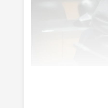
Vincent Bolloré schweigt, auch wenn er
Beigbeider, Virginie Despenstes oder Ber