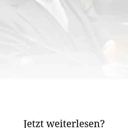
Vincent Bolloré bei einer Parlamentsanhörung in Paris (März 2024).
 zuschlägt. Beim renommierten Verlag Grasset feuerte e
nard-Henri Lévy kündigten darauf ihre Mitarbeit ...
Jetzt weiterlesen?