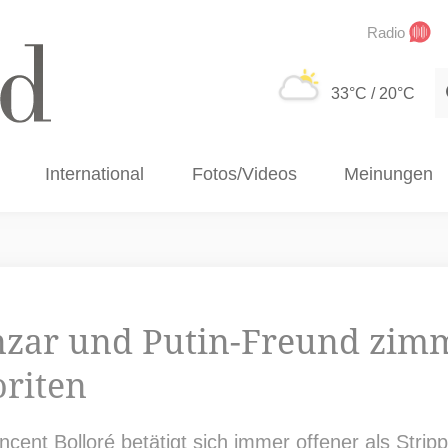
Radio
S
33°C
/ 20°C
International
Fotos/Videos
Meinungen
nzar und Putin-Freund zimm
oriten
ent Bolloré betätigt sich immer offener als Stripp