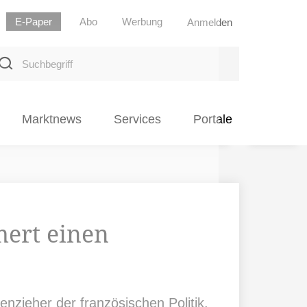
E-Paper
Abo
Werbung
Anmelden
uchbegriff
Marktnews
Services
Portale
ert einen
enzieher der französischen Politik.