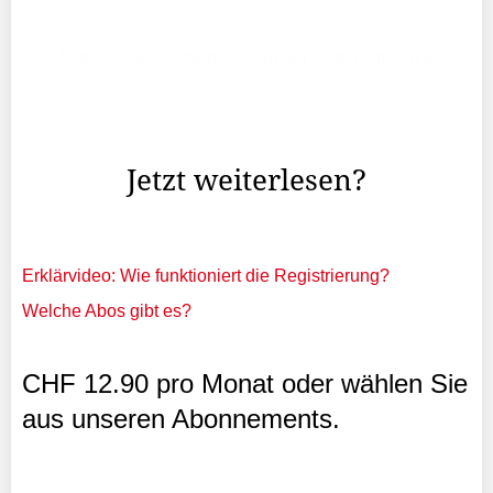
Die Wetterprognose für den Sonntag sieht nicht gut aus.
In Washington, sagen die Meteorologen, könnte das
heisse Sommerwetter zu Stürmen am Nachmittag und
Vorabend führen.
Jetzt weiterlesen?
Erklärvideo: Wie funktioniert die Registrierung?
Welche Abos gibt es?
CHF 12.90 pro Monat oder wählen Sie
aus unseren Abonnements.